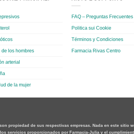
epresivos
FAQ – Preguntas Frecuentes
terol
Politica sui Cookie
ióticos
Términos y Condiciones
 de los hombres
Farmacia Rivas Centro
n arterial
aña
lud de la mujer
 son propiedad de sus respectivas empresas. Nada en este sitio w
e los servicios proporcionados por Farmacia-Julia y el cumplimient