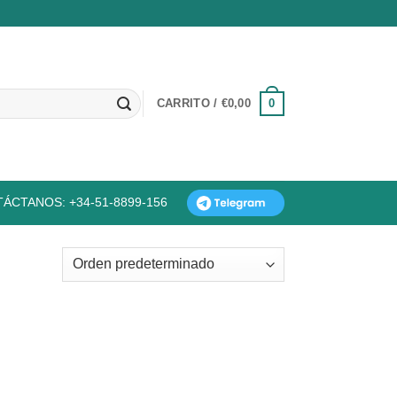
0
CARRITO /
€
0,00
ÁCTANOS: +34-51-8899-156