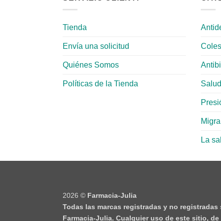
Tienda
Antid
Envía una solicitud
Coles
Quiénes Somos
Antib
Políticas de la Tienda
Salud
Presió
Migr
La sa
2026 ©
Farmacia-Julia
Todas las marcas registradas y no registradas
Farmacia-Julia. Cualquier uso de este sitio, d