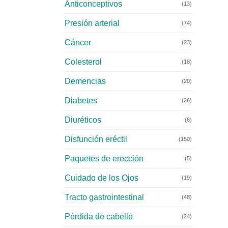
Anticonceptivos
(13)
Presión arterial
(74)
Cáncer
(23)
Colesterol
(18)
Demencias
(20)
Diabetes
(26)
Diuréticos
(6)
Disfunción eréctil
(150)
Paquetes de erección
(5)
Cuidado de los Ojos
(19)
Tracto gastrointestinal
(48)
Pérdida de cabello
(24)