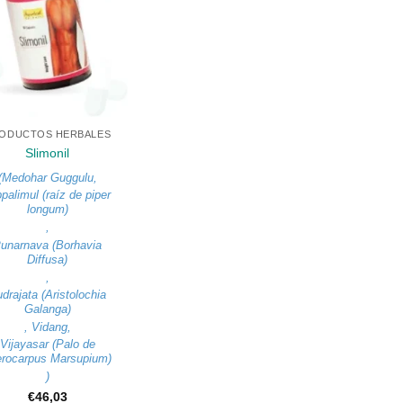
ODUCTOS HERBALES
Slimonil
(
Medohar Guggulu
,
palimul (raíz de piper
longum)
,
unarnava (Borhavia
Diffusa)
,
drajata (Aristolochia
Galanga)
,
Vidang
,
Vijayasar (Palo de
erocarpus Marsupium)
)
€
46,03