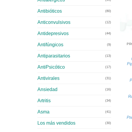
Antibióticos
(80)
Anticonvulsivos
(12)
Antidepresivos
+
(44)
Antifúngicos
PR
(9)
Antiparasitarios
(13)
Pip
AntiPsicótico
(17)
Antivirales
(31)
P
Ansiedad
(16)
Ru
Artritis
(34)
Asma
(41)
Pt
Los más vendidos
(30)