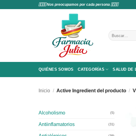
Saltar
🇪🇸 Nos preocupamos por cada persona 🇪🇸
al
contenido
Buscar
por:
QUIÉNES SOMOS
CATEGORÍAS
SALUD DE
Inicio
/
Active Ingredient del producto
/
V
Alcoholismo
(5)
Antiinflamatorios
(31)
Antialérgicos
(39)