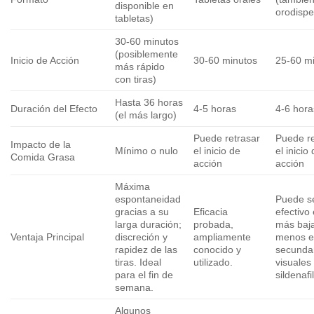
disponible en
orodispe
tabletas)
30-60 minutos
(posiblemente
Inicio de Acción
30-60 minutos
25-60 m
más rápido
con tiras)
Hasta 36 horas
Duración del Efecto
4-5 horas
4-6 hora
(el más largo)
Puede retrasar
Puede re
Impacto de la
Mínimo o nulo
el inicio de
el inicio
Comida Grasa
acción
acción
Máxima
espontaneidad
Puede s
gracias a su
Eficacia
efectivo
larga duración;
probada,
más baj
Ventaja Principal
discreción y
ampliamente
menos e
rapidez de las
conocido y
secunda
tiras. Ideal
utilizado.
visuales
para el fin de
sildenafil
semana.
Algunos