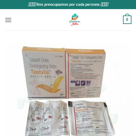
Saltar
🇪🇸 Nos preocupamos por cada persona 🇪🇸
al
contenido
0