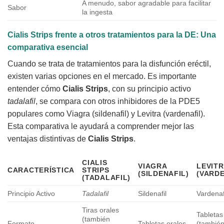
A menudo, sabor agradable para facilitar
Sabor
la ingesta
Cialis Strips
frente a otros tratamientos para la DE: Una
comparativa esencial
Cuando se trata de tratamientos para la disfunción eréctil,
existen varias opciones en el mercado. Es importante
entender cómo
Cialis Strips
, con su principio activo
tadalafil
, se compara con otros inhibidores de la PDE5
populares como Viagra (sildenafil) y Levitra (vardenafil).
Esta comparativa le ayudará a comprender mejor las
ventajas distintivas de
Cialis Strips
.
CIALIS
VIAGRA
LEVIT
CARACTERÍSTICA
STRIPS
(SILDENAFIL)
(VARDE
(TADALAFIL)
Principio Activo
Tadalafil
Sildenafil
Vardenaf
Tiras orales
Tabletas
(también
Formato
Tabletas orales
(tambié