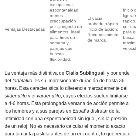
excepcional,
espontaneidad,
Inicio
menos
ligera
Eficacia
preocupación
rápido
probada, rápido
por la ingesta de
ser un
Ventajas Destacadas
inicio de acción.
alimentos. Ideal
para q
Reconocimiento
para fines de
buscan
de marca.
semana y
máxim
parejas que
veloci
buscan
flexibilidad.
La ventaja más distintiva de
Cialis Sublingual
, y por ende
del
tadalafilo
, es su impresionante duración de hasta 36
horas. Esta característica lo diferencia marcadamente del
sildenafilo
y el
vardenafilo
, cuyos efectos suelen limitarse
a 4-6 horas. Esta prolongada ventana de acción permite a
los hombres y a sus parejas en España disfrutar de la
intimidad con una espontaneidad sin igual, sin la presión
de un reloj. No es necesario calcular el momento exacto
para tomar la pastilla antes de un encuentro, lo que reduce