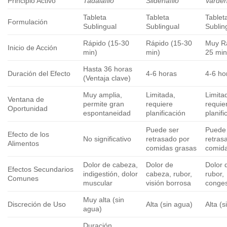
Principio Activo
Tadalafilo
Sildenafilo
Varden
Tableta
Tableta
Tablet
Formulación
Sublingual
Sublingual
Sublin
Rápido (15-30
Rápido (15-30
Muy Rá
Inicio de Acción
min)
min)
25 min
Hasta 36 horas
Duración del Efecto
4-6 horas
4-6 ho
(Ventaja clave)
Muy amplia,
Limitada,
Limita
Ventana de
permite gran
requiere
requie
Oportunidad
espontaneidad
planificación
planifi
Puede ser
Puede
Efecto de los
No significativo
retrasado por
retras
Alimentos
comidas grasas
comid
Dolor de cabeza,
Dolor de
Dolor 
Efectos Secundarios
indigestión, dolor
cabeza, rubor,
rubor,
Comunes
muscular
visión borrosa
conges
Muy alta (sin
Discreción de Uso
Alta (sin agua)
Alta (
agua)
Duración