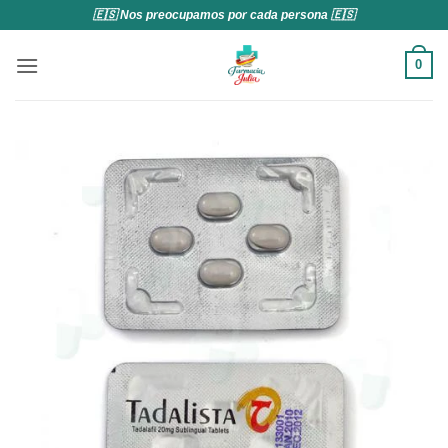
Saltar
🇪🇸 Nos preocupamos por cada persona 🇪🇸
al
contenido
0