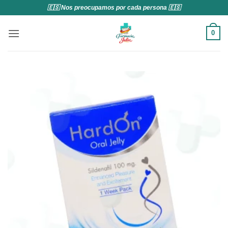
Saltar
🇪🇸 Nos preocupamos por cada persona 🇪🇸
al
contenido
0