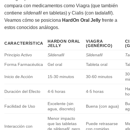
compara con medicamentos como Viagra (que también
contiene
sildenafil
en tabletas) y Cialis (con
tadalafil
).
Veamos cómo se posiciona
HardOn Oral Jelly
frente a
estos conocidos análogos.
HARDON ORAL
VIAGRA
CI
CARACTERÍSTICA
JELLY
(GENÉRICO)
(
Principio Activo
Sildenafil
Sildenafil
Ta
Forma Farmacéutica
Gel oral
Tableta oral
Ta
30
Inicio de Acción
15-30 minutos
30-60 minutos
mi
Ha
Duración del Efecto
4-6 horas
4-5 horas
ho
Excelente (sin
Bu
Facilidad de Uso
Buena (con agua)
agua, discreto)
ag
Menor impacto
que las tabletas
Puede retrasarse
M
Interacción con
de
sildenafil
, pero
con comidas
af