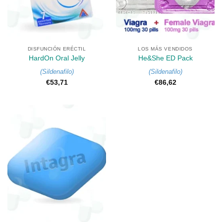
DISFUNCIÓN ERÉCTIL
LOS MÁS VENDIDOS
HardOn Oral Jelly
He&She ED Pack
(
Sildenafilo
)
(
Sildenafilo
)
€
53,71
€
86,62