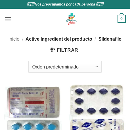
Saltar
🇪🇸 Nos preocupamos por cada persona 🇪🇸
al
contenido
0
Inicio
/
Active Ingredient del producto
/
Sildenafilo
FILTRAR