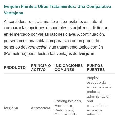
Iverjohn
Frente a Otros Tratamientos: Una Comparativa
Ventajosa
Al considerar un tratamiento antiparasitario, es natural
comparar las opciones disponibles.
Iverjohn
se distingue
en el mercado por varias razones clave. A continuación,
presentamos una tabla comparativa con un producto
genérico de
ivermectina
y un tratamiento tópico común
(Permetrina) para ilustrar las ventajas de
Iverjohn
.
PRINCIPIO
INDICACIONES
PUNTOS
PRODUCTO
ACTIVO
COMUNES
FUERTES
Amplio
espectro de
acción, eficacia
probada,
administración
Estrongiloidiasis,
oral
Escabiosis,
conveniente,
Iverjohn
Ivermectina
Pediculosis,
excelente
Oncocercosis
relación