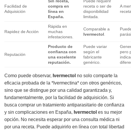
Sin receta,
Puede requerir
Facilidad de
compra en
receta o ser de
A men
Adquisición
línea en
disponibilidad
recet
España.
limitada.
Rápida en
Comparable a
Puede
Rapidez de Acción
muchas
Ivermectol
.
parási
infestaciones.
Producto de
Puede variar
Gener
confianza con
según el
pero 
Reputación
una excelente
fabricante
indic
reputación.
genérico.
difere
Como puede observar,
Ivermectol
no solo comparte la
eficacia probada de la *Ivermectina* con otros genéricos,
sino que se distingue por una calidad garantizada y,
fundamentalmente, por la facilidad de adquisición. Si
busca comprar un tratamiento antiparasitario de confianza
y sin complicaciones en España,
Ivermectol
es su mejor
opción. No necesita esperar por una consulta médica ni
por una receta. Puede adquirirlo en línea con total libertad