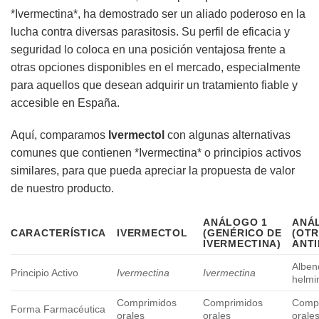
*Ivermectina*, ha demostrado ser un aliado poderoso en la
lucha contra diversas parasitosis. Su perfil de eficacia y
seguridad lo coloca en una posición ventajosa frente a
otras opciones disponibles en el mercado, especialmente
para aquellos que desean adquirir un tratamiento fiable y
accesible en España.
Aquí, comparamos
Ivermectol
con algunas alternativas
comunes que contienen *Ivermectina* o principios activos
similares, para que pueda apreciar la propuesta de valor
de nuestro producto.
ANÁLOGO 1
ANÁ
CARACTERÍSTICA
IVERMECTOL
(GENÉRICO DE
(OT
IVERMECTINA)
ANTI
Alben
Principio Activo
Ivermectina
Ivermectina
helmin
Comprimidos
Comprimidos
Comp
Forma Farmacéutica
orales
orales
orale