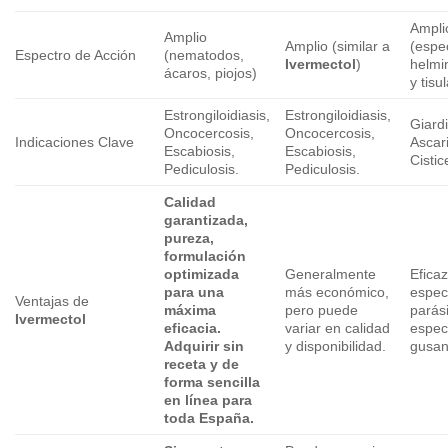
Ampli
Amplio
Amplio (similar a
(espe
Espectro de Acción
(nematodos,
Ivermectol
)
helmin
ácaros, piojos)
y tisu
Estrongiloidiasis,
Estrongiloidiasis,
Giardi
Oncocercosis,
Oncocercosis,
Indicaciones Clave
Ascari
Escabiosis,
Escabiosis,
Cistic
Pediculosis.
Pediculosis.
Calidad
garantizada,
pureza,
formulación
optimizada
Generalmente
Efica
para una
más económico,
espec
Ventajas de
máxima
pero puede
parási
Ivermectol
eficacia.
variar en calidad
espec
Adquirir sin
y disponibilidad.
gusan
receta y de
forma sencilla
en línea para
toda España.