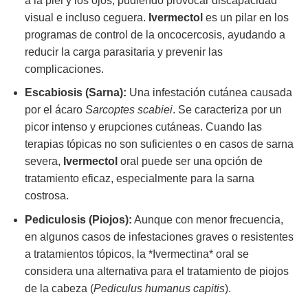
a la piel y los ojos, pudiendo provocar discapacidad
visual e incluso ceguera.
Ivermectol
es un pilar en los
programas de control de la oncocercosis, ayudando a
reducir la carga parasitaria y prevenir las
complicaciones.
Escabiosis (Sarna):
Una infestación cutánea causada
por el ácaro
Sarcoptes scabiei
. Se caracteriza por un
picor intenso y erupciones cutáneas. Cuando las
terapias tópicas no son suficientes o en casos de sarna
severa,
Ivermectol
oral puede ser una opción de
tratamiento eficaz, especialmente para la sarna
costrosa.
Pediculosis (Piojos):
Aunque con menor frecuencia,
en algunos casos de infestaciones graves o resistentes
a tratamientos tópicos, la *Ivermectina* oral se
considera una alternativa para el tratamiento de piojos
de la cabeza (
Pediculus humanus capitis
).