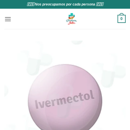
Saltar
🇪🇸 Nos preocupamos por cada persona 🇪🇸
al
contenido
0