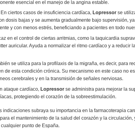
onente esencial en el manejo de la angina estable.
En ciertos casos de insuficiencia cardíaca,
Lopressor
se utiliz
a con dosis bajas y se aumenta gradualmente bajo supervisión, 
nte y con menos estrés, beneficiando a pacientes en todo nues
caz en el control de ciertas arritmias, como la taquicardia suprave
flutter auricular. Ayuda a normalizar el ritmo cardíaco y a reducir
ién se utiliza para la profilaxis de la migraña, es decir, para re
n de esta condición crónica. Su mecanismo en este caso no es
neos cerebrales y en la transmisión de señales nerviosas.
 ataque cardíaco,
Lopressor
se administra para mejorar la su
díacas, protegiendo el corazón de la sobreestimulación.
s indicaciones subraya su importancia en la farmacoterapia c
para el mantenimiento de la salud del corazón y la circulación,
a cualquier punto de España.