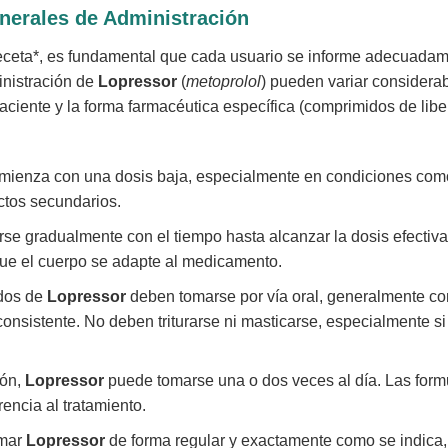
nerales de Administración
receta*, es fundamental que cada usuario se informe adecuadam
inistración de
Lopressor
(
metoprolol
) pueden variar consider
 paciente y la forma farmacéutica específica (comprimidos de lib
mienza con una dosis baja, especialmente en condiciones como l
ectos secundarios.
se gradualmente con el tiempo hasta alcanzar la dosis efectiva
que el cuerpo se adapte al medicamento.
dos de
Lopressor
deben tomarse por vía oral, generalmente c
nsistente. No deben triturarse ni masticarse, especialmente si
ión,
Lopressor
puede tomarse una o dos veces al día. Las form
encia al tratamiento.
omar
Lopressor
de forma regular y exactamente como se indica, i