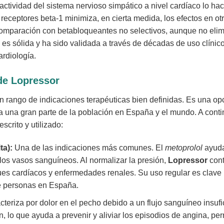
actividad del sistema nervioso simpático a nivel cardíaco lo ha
 receptores beta-1 minimiza, en cierta medida, los efectos en o
omparación con betabloqueantes no selectivos, aunque no elimi
es sólida y ha sido validada a través de décadas de uso clínico,
ardiología.
 de
Lopressor
 rango de indicaciones terapéuticas bien definidas. Es una opc
 una gran parte de la población en España y el mundo. A contin
scrito y utilizado:
ta):
Una de las indicaciones más comunes. El
metoprolol
ayuda 
los vasos sanguíneos. Al normalizar la presión,
Lopressor
cont
s cardíacos y enfermedades renales. Su uso regular es clave pa
de personas en España.
teriza por dolor en el pecho debido a un flujo sanguíneo insuf
 lo que ayuda a prevenir y aliviar los episodios de angina, per