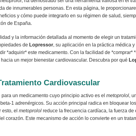
metoprolol
, ha demostrado ser una herramienta valiosa en el tr
vida de innumerables personas. En esta página, le proporciona
icios y cómo puede integrarlo en su régimen de salud, siempre
ncón de España.
dad y la información detallada al momento de elegir un tratami
ropiedades de
Lopressor
, su aplicación en la práctica médica y
dir *adquirir* este medicamento. Con la facilidad de *comprar* *
no hacia un mejor bienestar cardiovascular. Descubra por qué
Lo
 Tratamiento Cardiovascular
para un medicamento cuyo principio activo es el
metoprolol
, u
beta-1 adrenérgicos. Su acción principal radica en bloquear los
 esto, el
metoprolol
reduce la frecuencia cardíaca, la fuerza de
 corazón. Este mecanismo de acción lo convierte en un tratam