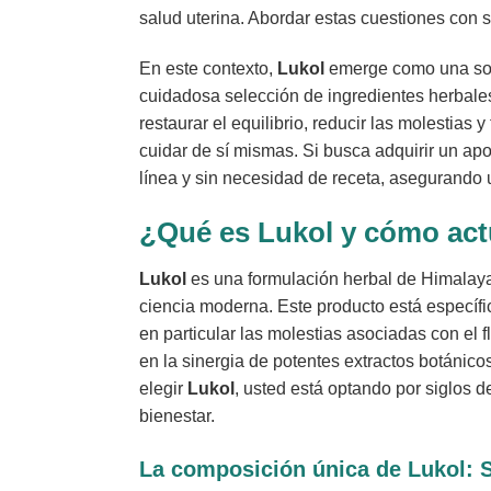
salud uterina. Abordar estas cuestiones con 
En este contexto,
Lukol
emerge como una solu
cuidadosa selección de ingredientes herbales
restaurar el equilibrio, reducir las molestia
cuidar de sí mismas. Si busca adquirir un a
línea y sin necesidad de receta, asegurando u
¿Qué es
Lukol
y cómo act
Lukol
es una formulación herbal de Himalay
ciencia moderna. Este producto está específi
en particular las molestias asociadas con el 
en la sinergia de potentes extractos botánico
elegir
Lukol
, usted está optando por siglos 
bienestar.
La composición única de
Lukol
: 