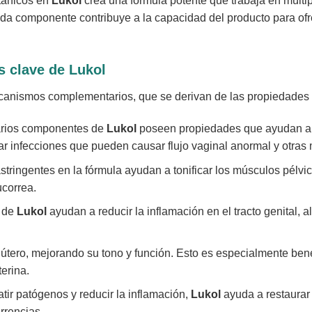
otánicos en
Lukol
crea una fórmula potente que trabaja en múltiple
da componente contribuye a la capacidad del producto para ofr
s clave de
Lukol
ecanismos complementarios, que se derivan de las propiedades 
rios componentes de
Lukol
poseen propiedades que ayudan a in
ar infecciones que pueden causar flujo vaginal anormal y otras 
tringentes en la fórmula ayudan a tonificar los músculos pélvic
ucorrea.
s de
Lukol
ayudan a reducir la inflamación en el tracto genital, al
el útero, mejorando su tono y función. Esto es especialmente b
erina.
tir patógenos y reducir la inflamación,
Lukol
ayuda a restaurar
urrencias.