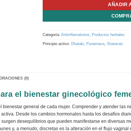
AÑADIR 
COMPR
Categoría:
Antiinflamatorios
,
Productos herbales
Principio activo:
Dhataki
,
Punarnava
,
Shatavari
ORACIONES (0)
ara el bienestar ginecológico fem
el bienestar general de cada mujer. Comprender y atender las 
y activa. Desde los cambios hormonales hasta los desafíos diari
 surgen desequilibrios que pueden manifestarse en diversas mo
es y, a menudo, discretas es la alteración en el flujo vaginal