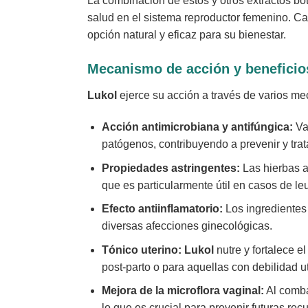
La combinación de estos y otros extractos b
salud en el sistema reproductor femenino. Ca
opción natural y eficaz para su bienestar.
Mecanismo de acción y beneficio
Lukol
ejerce su acción a través de varios m
Acción antimicrobiana y antifúngica:
Va
patógenos, contribuyendo a prevenir y trat
Propiedades astringentes:
Las hierbas as
que es particularmente útil en casos de le
Efecto antiinflamatorio:
Los ingrediente
diversas afecciones ginecológicas.
Tónico uterino:
Lukol
nutre y fortalece 
post-parto o para aquellas con debilidad ut
Mejora de la microflora vaginal:
Al comba
lo que es crucial para prevenir futuras rec