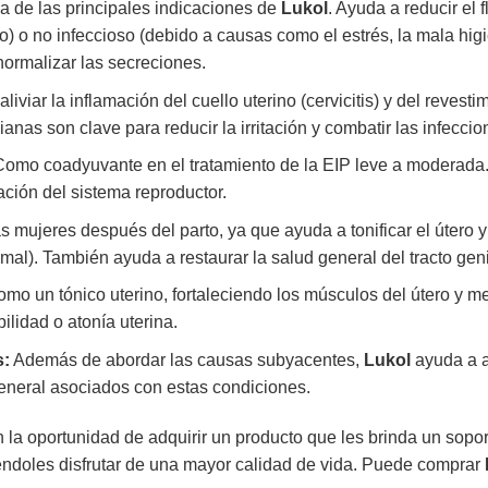
 de las principales indicaciones de
Lukol
. Ayuda a reducir el 
rio) o no infeccioso (debido a causas como el estrés, la mala hi
normalizar las secreciones.
liviar la inflamación del cuello uterino (cervicitis) y del revesti
ianas son clave para reducir la irritación y combatir las infecci
omo coadyuvante en el tratamiento de la EIP leve a moderada
ación del sistema reproductor.
 mujeres después del parto, ya que ayuda a tonificar el útero y 
rmal). También ayuda a restaurar la salud general del tracto ge
mo un tónico uterino, fortaleciendo los músculos del útero y m
ilidad o atonía uterina.
s:
Además de abordar las causas subyacentes,
Lukol
ayuda a al
general asociados con estas condiciones.
n la oportunidad de adquirir un producto que les brinda un sopo
éndoles disfrutar de una mayor calidad de vida. Puede comprar