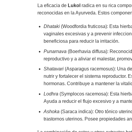
La eficacia de
Lukol
radica en su rica compo
reconocidas en la Ayurveda. Estos componente
Dhataki
(Woodfordia fruticosa): Esta hierb
vaginales excesivas y a prevenir infeccio
beneficiosa para reducir la irritación.
Punarnava
(Boerhavia diffusa): Reconocid
reproductivo y a aliviar el malestar, promo
Shatavari
(Asparagus racemosus): Una de 
nutrir y fortalecer el sistema reproductor
hormonas. Contribuye a mantener la vitalid
Lodhra
(Symplocos racemosa): Esta hierba p
Ayuda a reducir el flujo excesivo y a man
Ashoka
(Saraca indica): Otro tónico uter
trastornos uterinos. Posee propiedades anti