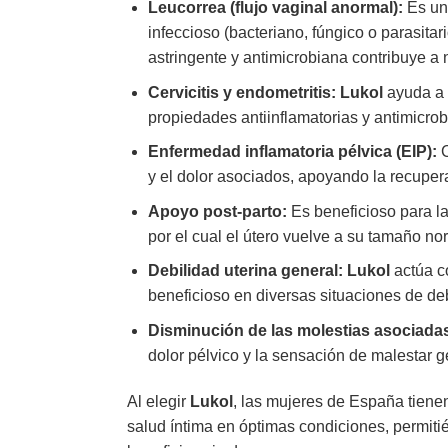
Leucorrea (flujo vaginal anormal):
Es una
infeccioso (bacteriano, fúngico o parasita
astringente y antimicrobiana contribuye a 
Cervicitis y endometritis:
Lukol
ayuda a a
propiedades antiinflamatorias y antimicrob
Enfermedad inflamatoria pélvica (EIP):
C
y el dolor asociados, apoyando la recuper
Apoyo post-parto:
Es beneficioso para las
por el cual el útero vuelve a su tamaño no
Debilidad uterina general:
Lukol
actúa co
beneficioso en diversas situaciones de deb
Disminución de las molestias asociada
dolor pélvico y la sensación de malestar 
Al elegir
Lukol
, las mujeres de España tiene
salud íntima en óptimas condiciones, permiti