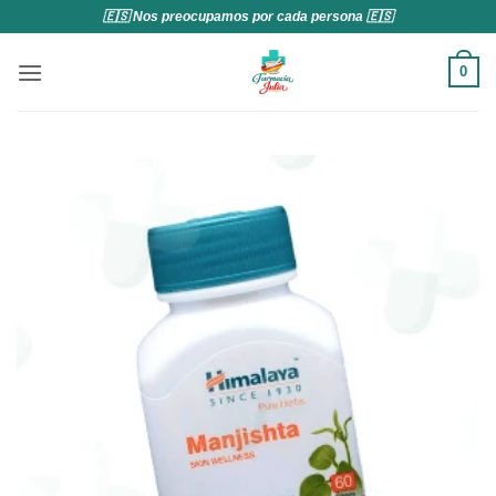
Saltar
🇪🇸 Nos preocupamos por cada persona 🇪🇸
al
contenido
0