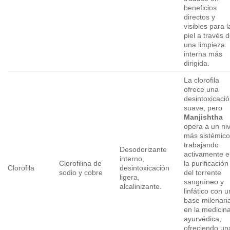
beneficios
directos y
visibles para l
piel a través 
una limpieza
interna más
dirigida.
La clorofila
ofrece una
desintoxicaci
suave, pero
Manjishtha
opera a un niv
más sistémico
trabajando
Desodorizante
activamente 
interno,
Clorofilina de
la purificación
Clorofila
desintoxicación
sodio y cobre
del torrente
ligera,
sanguíneo y
alcalinizante.
linfático con 
base milenari
en la medicin
ayurvédica,
ofreciendo un