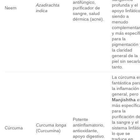
antifúngico,
Azadirachta
profunda y el
Neem
purificador de
indica
apoyo linfático
sangre, salud
siendo a
dérmica (acné).
menudo
complementar
y más específ
para la
pigmentación 
la claridad
general de la
piel sin secarl
tanto.
La cúrcuma e
fantástica par
la inflamación
general, pero
Manjishtha
e
más específic
para la
purificación d
Potente
la sangre y el
Curcuma longa
antiinflamatorio,
Cúrcuma
sistema linfáti
(Curcumina)
antioxidante,
lo que se
apoyo digestivo.
traduce en