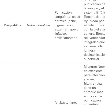
purificación d
la sangre y el
Purificación
sistema linfáti
sanguínea, salud
Reconocido e
dérmica (acné,
Ayurveda por
Manjishtha
Rubia cordifolia
pigmentación,
afinidad única
eczema), apoyo
con la piel y l
linfático,
sangre. Efect
antiinflamatorio.
rejuvenecedo
integrales qu
van más allá 
la mera
desintoxicaci
superficial.
Mientras Nee
es excelente
para infeccio
y acné,
Manjishtha
tiene un
enfoque más
amplio en la
purificación
Antibacteriano,
sanguínea