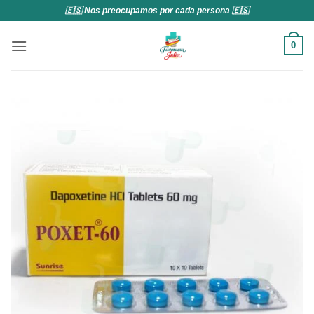
Saltar
🇪🇸 Nos preocupamos por cada persona 🇪🇸
al
contenido
0