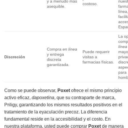
y a menudo más
nues
costoso.
asequible.
farm
línea
facili
acce
Espa
La o
comp
línea
Compra
en línea
Puede requerir
mayo
y entrega
Discreción
visitas a
priva
discreta
farmacias físicas.
discr
garantizada.
aspec
para
homb
Como se puede observar,
Poxet
ofrece el mismo principio
activo eficaz,
dapoxetina
, que su contraparte de marca,
Priligy, garantizando los mismos resultados positivos en el
tratamiento de la eyaculación precoz. La diferencia
fundamental reside en la accesibilidad y el costo. En
nuestra plataforma, usted puede comprar
Poxet
de manera