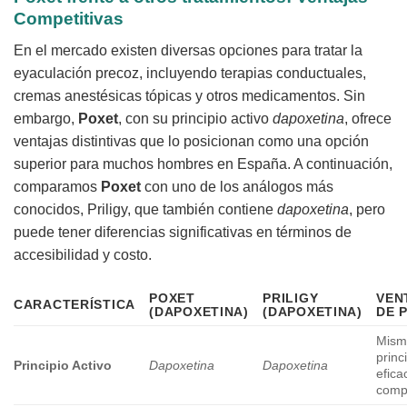
Competitivas
En el mercado existen diversas opciones para tratar la
eyaculación precoz, incluyendo terapias conductuales,
cremas anestésicas tópicas y otros medicamentos. Sin
embargo,
Poxet
, con su principio activo
dapoxetina
, ofrece
ventajas distintivas que lo posicionan como una opción
superior para muchos hombres en España. A continuación,
comparamos
Poxet
con uno de los análogos más
conocidos, Priligy, que también contiene
dapoxetina
, pero
puede tener diferencias significativas en términos de
accesibilidad y costo.
POXET
PRILIGY
VEN
CARACTERÍSTICA
(DAPOXETINA)
(DAPOXETINA)
DE
Mism
princ
Principio Activo
Dapoxetina
Dapoxetina
efica
comp