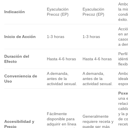
Ambo
Eyaculación
Eyaculación
la m
Indicación
Precoz (EP)
Precoz (EP)
condi
éxito
Acció
en a
Inicio de Acción
1-3 horas
1-3 horas
caso
a de
Perfi
Duración del
Hasta 4-6 horas
Hasta 4-6 horas
idént
Efecto
flexib
A demanda,
A demanda,
Ambo
Conveniencia de
antes de la
antes de la
ideal
Uso
actividad sexual.
actividad sexual.
espo
Poxe
una 
relac
calid
Fácilmente
y la 
Generalmente
disponible para
de c
Accesibilidad y
requiere receta y
adquirir en línea
recet
Precio
puede ser más