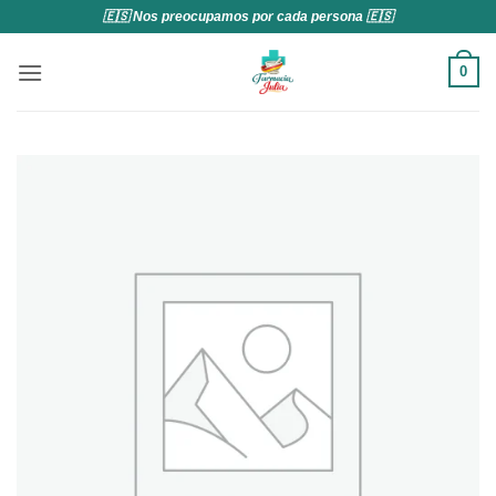
Saltar
🇪🇸 Nos preocupamos por cada persona 🇪🇸
al
contenido
0