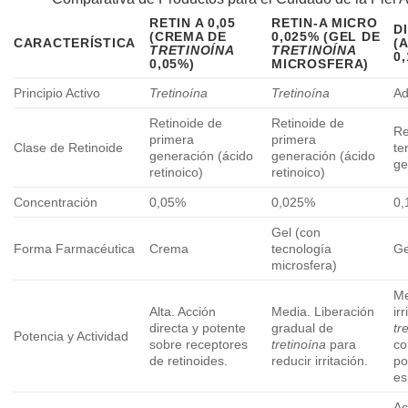
RETIN A 0,05
RETIN-A MICRO
D
(CREMA DE
0,025% (GEL DE
CARACTERÍSTICA
(
TRETINOÍNA
TRETINOÍNA
0
0,05%)
MICROSFERA)
Principio Activo
Tretinoína
Tretinoína
Ad
Retinoide de
Retinoide de
Re
primera
primera
Clase de Retinoide
te
generación (ácido
generación (ácido
ge
retinoico)
retinoico)
Concentración
0,05%
0,025%
0
Gel (con
Forma Farmacéutica
Crema
tecnología
Ge
microsfera)
Me
Alta. Acción
Media. Liberación
ir
directa y potente
gradual de
tr
Potencia y Actividad
sobre receptores
tretinoína
para
co
de retinoides.
reducir irritación.
po
es
A