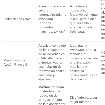
(e
Acné moderado a
Acné leve a
co
severo,
moderado,
al
fotoenvejecimiento
fotoenvejecimiento
pr
Indicaciones Clave
avanzado
inicial, para pieles
an
(arrugas
que necesitan
Me
profundas,
adaptación a la
e
manchas, textura).
tretinoína
.
fo
se
Agonista completo
Igual que la
de los receptores
tretinoína
, pero la
Ag
de ácido retinoico
tecnología
de
(RAR alfa, beta,
microsfera permite
Mecanismo de
ga
gamma). Fuerte
una liberación
Acción Principal
ac
estimulación de
más lenta y
co
renovación celular,
sostenida,
an
colágeno y
minimizando picos
elastina.
de irritación.
Máxima eficacia
probada
en la
reducción de
Diseñado para ser
arrugas, mejora
mejor tolerado,
de la elasticidad y