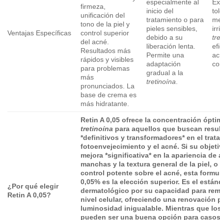
especialmente al
Ex
firmeza,
inicio del
to
unificación del
tratamiento o para
me
tono de la piel y
pieles sensibles,
ir
Ventajas Específicas
control superior
debido a su
tr
del acné.
liberación lenta.
ef
Resultados más
Permite una
ac
rápidos y visibles
adaptación
co
para problemas
gradual a la
más
tretinoína
.
pronunciados. La
base de crema es
más hidratante.
Retin A 0,05
ofrece la concentración ópti
tretinoína
para aquellos que buscan resu
*definitivos y transformadores* en el trat
fotoenvejecimiento y el acné. Si su objet
mejora *significativa* en la apariencia de
manchas y la textura general de la piel, o
control potente sobre el acné, esta formu
0,05% es la elección superior. Es el están
¿Por qué elegir
dermatológico por su capacidad para remo
Retin A 0,05
?
nivel celular, ofreciendo una renovación
luminosidad inigualable. Mientras que l
pueden ser una buena opción para casos