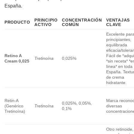
España.
PRINCIPIO
CONCENTRACIÓN
VENTAJAS
PRODUCTO
ACTIVO
COMÚN
CLAVE
Excelente par
principiantes,
equilibrada
eficacia/tolera
Retino A
Fácil de *adqui
Tretinoína
0,025%
Cream 0,025
*sin receta* *e
línea* en toda
España. Textu
de crema
hidratante.
Retin-A
Marca reconoc
0,025%, 0,05%,
(Genérico
Tretinoína
diversas
0,1%
Tretinoína)
concentracion
Otro retinoide,