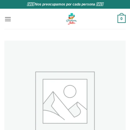
Saltar
🇪🇸 Nos preocupamos por cada persona 🇪🇸
al
contenido
0