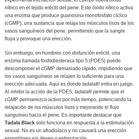
nítrico en el tejido eréctil del pene. Este óxido nítrico activa
una enzima que produce guanosina monofosfato cíclico
(cGMP), una sustancia que relaja los músculos lisos de los
vasos sanguíneos del pene, permitiendo que la sangre
fluya y provoque una erección.
Sin embargo, en hombres con disfunción eréctil, una
enzima llamada fosfodiesterasa tipo 5 (PDE5) puede
descomponer el cGMP demasiado rápido, impidiendo que
los vasos sanguíneos se relajen lo suficiente para una
erección adecuada. Aquí es donde
tadalafil
entra en juego.
Al inhibir la acción de la PDE5,
tadalafil
permite que el
cGMP permanezca activo por más tiempo, potenciando la
relajación de los músculos lisos y mejorando el flujo
sanguíneo hacia el pene. Es importante destacar que
Tadala Black
solo funciona en respuesta a la estimulación
sexual. No es un afrodisíaco y no causará una erección
espontánea sin deseo o estimulación.