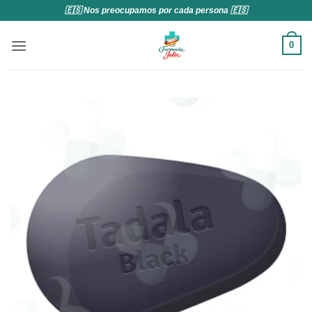
Saltar
🇪🇸 Nos preocupamos por cada persona 🇪🇸
al
contenido
0