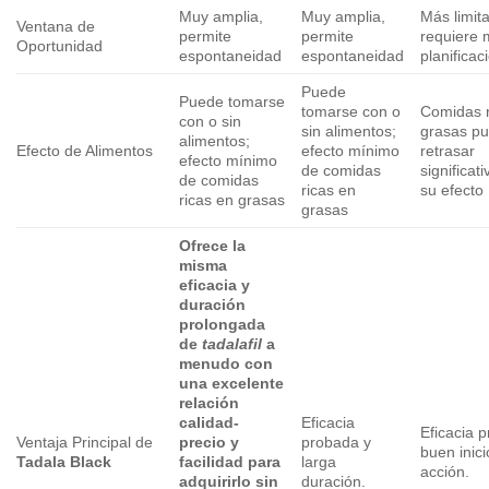
Muy amplia,
Muy amplia,
Más limit
Ventana de
permite
permite
requiere 
Oportunidad
espontaneidad
espontaneidad
planificac
Puede
Puede tomarse
tomarse con o
Comidas r
con o sin
sin alimentos;
grasas p
alimentos;
Efecto de Alimentos
efecto mínimo
retrasar
efecto mínimo
de comidas
significat
de comidas
ricas en
su efecto
ricas en grasas
grasas
Ofrece la
misma
eficacia y
duración
prolongada
de
tadalafil
a
menudo con
una excelente
relación
calidad-
Eficacia
Eficacia 
Ventaja Principal de
precio y
probada y
buen inic
Tadala Black
facilidad para
larga
acción.
adquirirlo
sin
duración.