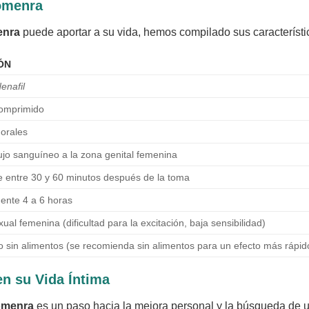
Womenra
nra
puede aportar a su vida, hemos compilado sus característic
ÓN
denafil
omprimido
orales
ujo sanguíneo a la zona genital femenina
 entre 30 y 60 minutos después de la toma
nte 4 a 6 horas
ual femenina (dificultad para la excitación, baja sensibilidad)
 o sin alimentos (se recomienda sin alimentos para un efecto más rápid
n su Vida Íntima
menra
es un paso hacia la mejora personal y la búsqueda de u