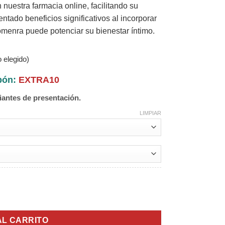
 nuestra farmacia online, facilitando su
tado beneficios significativos al incorporar
enra puede potenciar su bienestar íntimo.
 elegido)
upón:
EXTRA10
iantes de presentación.
LIMPIAR
AL CARRITO