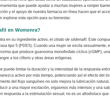
rramienta que puede ayudar a muchas mujeres a romper barreras
ición y el apoyo de nuestra farmacia en línea hacen que el acc
 explorar esta opción para su bienestar.
nafil en Womenra?
tra en su ingrediente activo, el
citrato de sildenafil
. Este compu
asa tipo 5 (PDE5). Cuando una mujer se excita sexualmente, el 
na enzima que produce guanosina monofosfato cíclico (cGMP), una
ngre a los clítoris y otras áreas erógenas.
de limitar la duración y la intensidad de la respuesta eréctil 
ezca activo por más tiempo, potenciando así el efecto del óxid
umento del flujo sanguíneo no solo mejora la lubricación natural
onducir a una mayor excitación, orgasmos más intensos y una sat
n respuesta a la estimulación sexual; no es un afrodisíaco que