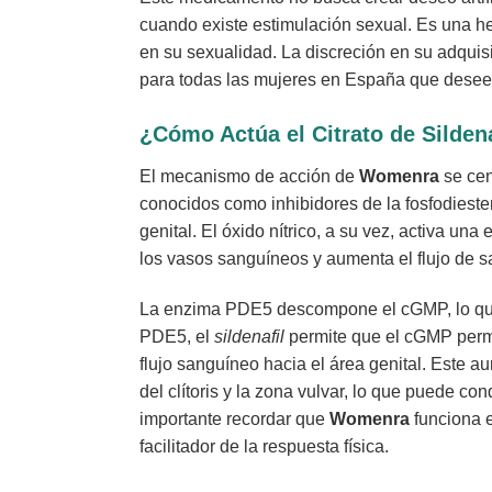
cuando existe estimulación sexual. Es una he
en su sexualidad. La discreción en su adquis
para todas las mujeres en España que deseen
¿Cómo Actúa el Citrato de Silde
El mecanismo de acción de
Womenra
se cen
conocidos como inhibidores de la fosfodiester
genital. El óxido nítrico, a su vez, activa u
los vasos sanguíneos y aumenta el flujo de sa
La enzima PDE5 descompone el cGMP, lo que pue
PDE5, el
sildenafil
permite que el cGMP perman
flujo sanguíneo hacia el área genital. Este a
del clítoris y la zona vulvar, lo que puede c
importante recordar que
Womenra
funciona e
facilitador de la respuesta física.