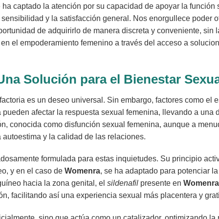
a captado la atención por su capacidad de apoyar la función s
 sensibilidad y la satisfacción general. Nos enorgullece poder o
ortunidad de adquirirlo de manera discreta y conveniente, sin
en el empoderamiento femenino a través del acceso a solucione
a Solución para el Bienestar Sexu
factoria es un deseo universal. Sin embargo, factores como el e
a pueden afectar la respuesta sexual femenina, llevando a una d
ción, conocida como disfunción sexual femenina, aunque a menu
 autoestima y la calidad de las relaciones.
samente formulada para estas inquietudes. Su principio activ
eo, y en el caso de
Womenra
, se ha adaptado para potenciar la
guíneo hacia la zona genital, el
sildenafil
presente en
Womenra
ón, facilitando así una experiencia sexual más placentera y grati
cialmente, sino que actúa como un catalizador, optimizando la