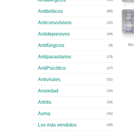
Antibióticos
(80)
Anticonvulsivos
(12)
Antidepresivos
+
(44)
Antifúngicos
SA
(9)
Antiparasitarios
(13)
AntiPsicótico
(17)
Antivirales
(31)
Ansiedad
(16)
Artritis
(34)
Asma
(41)
Los más vendidos
(30)