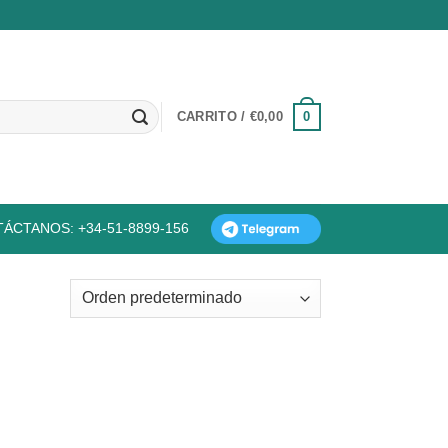
0
CARRITO /
€
0,00
ÁCTANOS: +34-51-8899-156