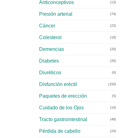
Anticonceptivos
(13)
Presión arterial
(74)
Cáncer
(23)
Colesterol
(18)
Demencias
(20)
Diabetes
(26)
Diuréticos
(6)
Disfunción eréctil
(150)
Paquetes de erección
(5)
Cuidado de los Ojos
(19)
Tracto gastrointestinal
(48)
Pérdida de cabello
(24)