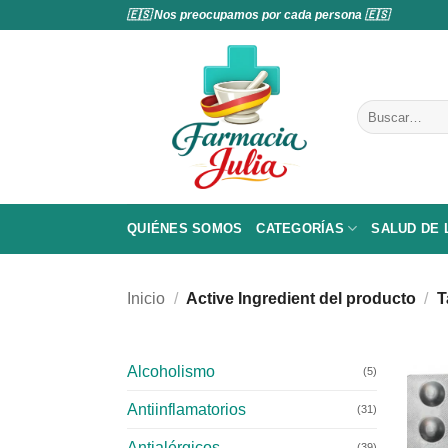
Saltar
🇪🇸 Nos preocupamos por cada persona 🇪🇸
al
contenido
Buscar
por:
QUIÉNES SOMOS
CATEGORÍAS
SALUD DE
Inicio
/
Active Ingredient del producto
/
T
Alcoholismo
(5)
Antiinflamatorios
(31)
Antialérgicos
(39)