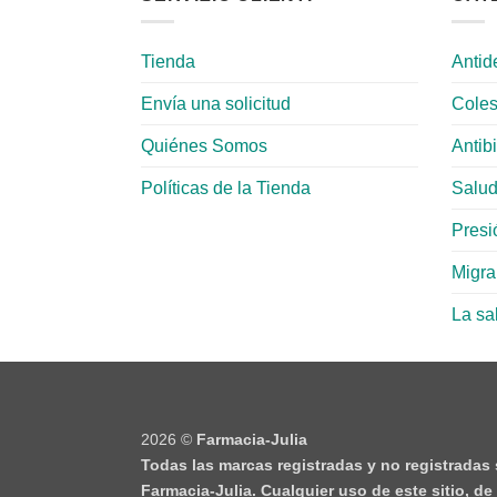
Tienda
Antid
Envía una solicitud
Coles
Quiénes Somos
Antib
Políticas de la Tienda
Salud
Presió
Migr
La sa
2026 ©
Farmacia-Julia
Todas las marcas registradas y no registradas
Farmacia-Julia. Cualquier uso de este sitio, d