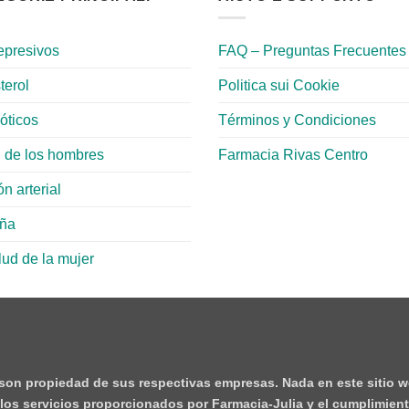
epresivos
FAQ – Preguntas Frecuentes
terol
Politica sui Cookie
ióticos
Términos y Condiciones
 de los hombres
Farmacia Rivas Centro
n arterial
aña
lud de la mujer
 son propiedad de sus respectivas empresas. Nada en este sitio w
e los servicios proporcionados por Farmacia-Julia y el cumplimient