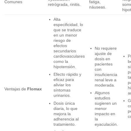
Comunes
fatiga,
retrógrada, rinitis.
somn
náuseas.
hipo
Alta
especificidad, lo
que se traduce
en un menor
riesgo de
efectos
No requiere
secundarios
ajuste de
cardiovasculares
P
dosis en
como la
b
pacientes
hipotensión.
si
con
p
Efecto rápido y
insuficiencia
t
eficaz para
renal leve a
p
aliviar los
moderada.
h
Ventajas de
Flomax
síntomas
Algunos
ar
urinarios.
estudios
G
Dosis única
sugieren un
c
diaria, lo que
menor
p
mejora la
impacto en
c
adherencia al
la
tratamiento.
eyaculación.