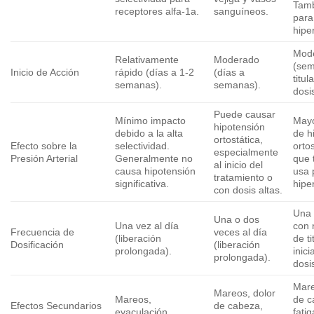
Tam
receptores alfa-1a.
sanguíneos.
para
hipe
Mod
Relativamente
Moderado
(sem
Inicio de Acción
rápido (días a 1-2
(días a
titul
semanas).
semanas).
dosi
Puede causar
Mínimo impacto
Mayo
hipotensión
debido a la alta
de h
ortostática,
Efecto sobre la
selectividad.
ortos
especialmente
Presión Arterial
Generalmente no
que 
al inicio del
causa hipotensión
usa 
tratamiento o
significativa.
hipe
con dosis altas.
Una 
Una o dos
Una vez al día
con 
Frecuencia de
veces al día
(liberación
de ti
Dosificación
(liberación
prolongada).
inici
prolongada).
dosi
Mare
Mareos, dolor
Mareos,
de c
Efectos Secundarios
de cabeza,
eyaculación
fatig