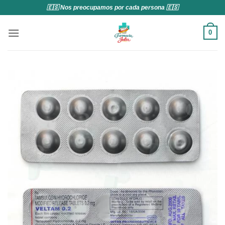
Saltar
🇪🇸 Nos preocupamos por cada persona 🇪🇸
al
contenido
0