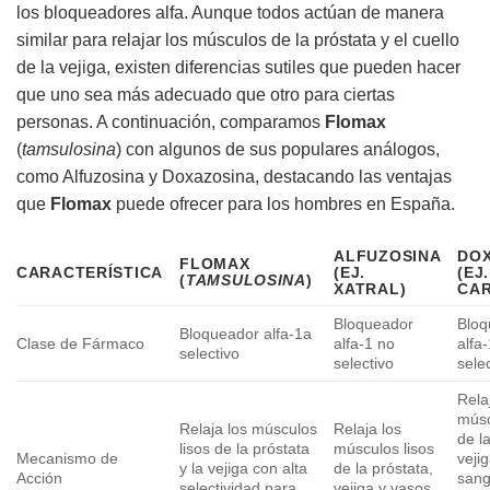
los bloqueadores alfa. Aunque todos actúan de manera
similar para relajar los músculos de la próstata y el cuello
de la vejiga, existen diferencias sutiles que pueden hacer
que uno sea más adecuado que otro para ciertas
personas. A continuación, comparamos
Flomax
(
tamsulosina
) con algunos de sus populares análogos,
como Alfuzosina y Doxazosina, destacando las ventajas
que
Flomax
puede ofrecer para los hombres en España.
ALFUZOSINA
DO
FLOMAX
CARACTERÍSTICA
(EJ.
(EJ.
(
TAMSULOSINA
)
XATRAL)
CA
Bloqueador
Bloq
Bloqueador alfa-1a
Clase de Fármaco
alfa-1 no
alfa
selectivo
selectivo
sele
Rela
músc
Relaja los músculos
Relaja los
de l
lisos de la próstata
músculos lisos
Mecanismo de
veji
y la vejiga con alta
de la próstata,
Acción
sang
selectividad para
vejiga y vasos