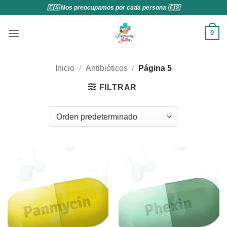
Saltar
🇪🇸 Nos preocupamos por cada persona 🇪🇸
al
contenido
0
Inicio
/
Antibióticos
/
Página 5
FILTRAR